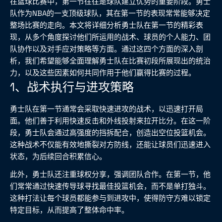
在篮球比赛中，第一节往往是球队建立优势的重要阶段。勇士
队作为NBA的一支顶级球队，其在第一节的表现常常能够决定
整场比赛的走向。本文将详细分析勇士队在第一节的精彩表
现，从多个角度探讨他们所运用的战术、球员的个人能力、团
队协作以及对手应对策略等方面。通过这四个方面的深入剖
析，我们希望能够全面理解勇士队在比赛初段所展现出的统治
力，以及这些因素如何共同作用于他们赢得比赛的过程。
1、战术执行与进攻策略
勇士队在第一节通常会采取快速进攻的战术，以迅速打开局
面。他们善于利用快速反击和外线投射来拉开比分。在这一阶
段，勇士队会通过高强度的挡拆配合，创造出空位投篮机会。
这种战术不仅能有效地撕裂对方防线，还能让球员们迅速进入
状态，为后续回合积累信心。
此外，勇士队还注重球权分享，强调团队合作。在第一节，他
们常常通过快速传导球寻找最佳投篮机会，而不是单打独斗。
这种打法让每个球员都能参与到进攻中，使得防守方难以锁定
特定目标，从而提高了整体命中率。