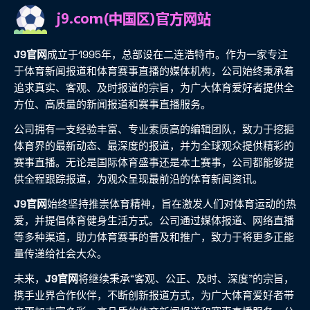
J9官网
成立于1995年，总部设在二连浩特市。作为一家专注
于体育新闻报道和体育赛事直播的媒体机构，公司始终秉承着
追求真实、客观、及时报道的宗旨，为广大体育爱好者提供全
方位、高质量的新闻报道和赛事直播服务。
公司拥有一支经验丰富、专业素质高的编辑团队，致力于挖掘
体育界的最新动态、最深度的报道，并为全球观众提供精彩的
赛事直播。无论是国际体育盛事还是本土赛事，公司都能够提
供全程跟踪报道，为观众呈现最前沿的体育新闻资讯。
J9官网
始终坚持推崇体育精神，旨在激发人们对体育运动的热
爱，并提倡体育健身生活方式。公司通过媒体报道、网络直播
等多种渠道，助力体育赛事的普及和推广，致力于将更多正能
量传递给社会大众。
未来，
J9官网
将继续秉承“客观、公正、及时、深度”的宗旨，
携手业界合作伙伴，不断创新报道方式，为广大体育爱好者带