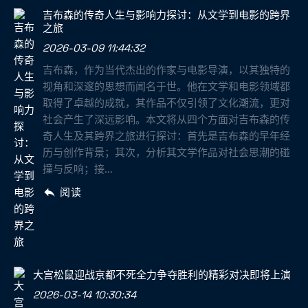
吉布森的传奇人生与影响力探讨：从文学到电影的跨界
之旅
2026-03-09 11:44:32
吉布森，作为当代杰出的作家与电影导演，以其独特的
视角和深邃的思想而闻名于世。他在文学和电影领域都
取得了卓越的成就，其作品不仅引领了文化潮流，更对
社会产生了深远影响。本文将从四个方面对吉布森的传
奇人生及其跨界之旅进行探讨：首先是吉布森的早年经
历与创作背景；其次，分析其文学作品对社会思潮的碰
撞与反响；接...
阅读
大宫松鼠迎战京都不死全力争夺胜利的精彩对决即将上演
2026-03-14 10:30:34