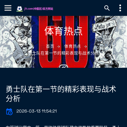
体育热点
首页
体育热点
勇士队在第一节的精彩表现与战术分析
勇士队在第一节的精彩表现与战术
分析
2026-03-13 11:54:21