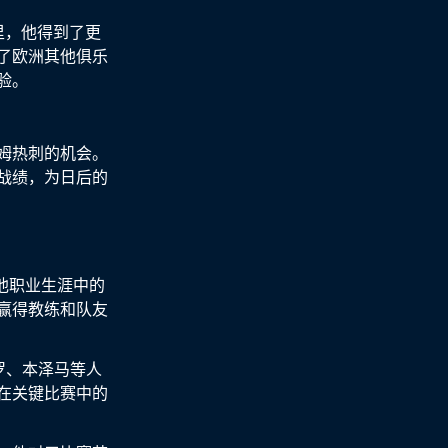
里，他得到了更
了欧洲其他俱乐
验。
姆热刺的机会。
战绩，为日后的
为他职业生涯中的
赢得教练和队友
罗、本泽马等人
在关键比赛中的