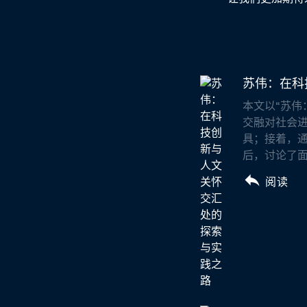
苏伟：在科
本文以“苏伟
交融对社会
具；接着，
后，讨论了面
阅读