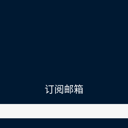
订阅邮箱
l