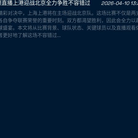
频直播上港迎战北京全力争胜不容错过
2026-04-10 13:
精彩对决中，上海上港将在主场迎战北京队。这场比赛不仅是两
各自争夺联赛荣誉的重要时刻。双方都渴望胜利，因此会全力以
球盛宴。本文将从比赛背景、球队状态、关键球员以及直播观看
更好地了解这场不容错过...