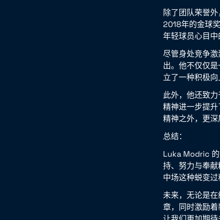
除了团队荣誉外
2018年的金
年轻球员心目中
尽管身处竞争激
出。他不仅仅是
立了一种积极向
此外，他还致力
精神进一步提升
精神之外，更深
总结：
Luka Mod
持、努力与奉献
中场这种蜕变过
未来，无论是在
章，同时激励着
让我们更加期待