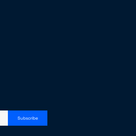
Subscribe