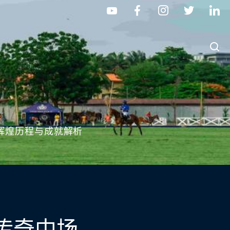
辉煌历程与成就解析
传奇中场