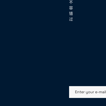
Enter your e-mai