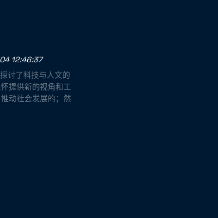
04 12:46:37
入探讨了科技与人文的
关怀提供新的视角和工
，推动社会发展的；然