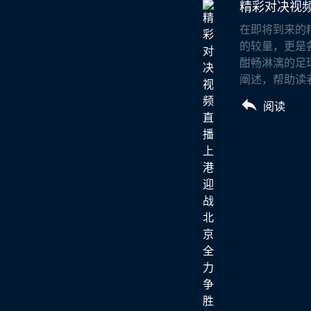
精彩对决视
在即将到来的
的较量，更是
酣畅淋漓的足
阐述，帮助读者
阅读