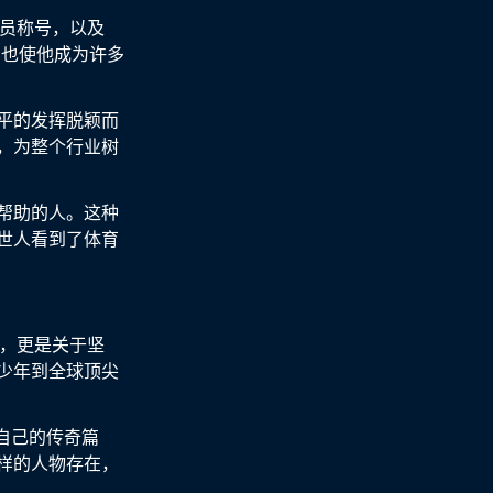
球员称号，以及
，也使他成为许多
平的发挥脱颖而
，为整个行业树
帮助的人。这种
世人看到了体育
值，更是关于坚
少年到全球顶尖
自己的传奇篇
样的人物存在，